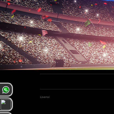
Lisensi