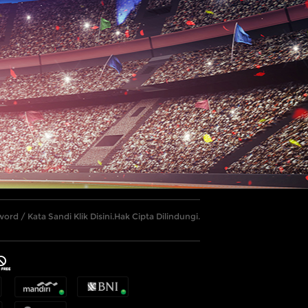
rd / Kata Sandi Klik Disini.Hak Cipta Dilindungi.