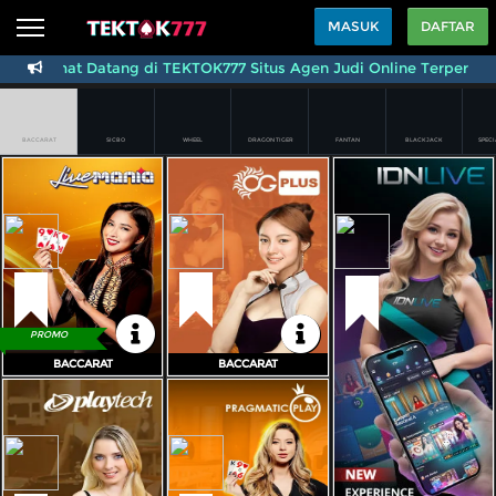
Beranda
MASUK
DAFTAR
Selamat Datang di TEKTOK777 Situs Agen Judi Online Terpercaya 
Sports
BARU
PROMO
Live Casino
BARU
BACCARAT
SICBO
WHEEL
DRAGON TIGER
FANTAN
BLACKJACK
SPEC
IDNPoker
BARU
Meja
Min
Max
Meja
Min
Max
Meja
Min
Max
Baccarat
5Rb
5Jt
Baccarat
1Rb
10Jt
Baccarat
1Rb
5Jt
Roulette
1Rb
20Jt
Dragon Tiger
1Rb
10Jt
Slots
Sicbo
2Rb
25Jt
PROMO
Dragon Tiger
1Rb
5Jt
Roulette
1Rb
10Jt
Blackjack
10Rb
50Jt
Wheel
1Rb
10Jt
Wheel
1Rb
1Jt
Roulette
1Rb
5Jt
Special Games
1Rb
10Jt
Dragon Tiger
5Rb
5Jt
IDNLIVE
BARU
Sicbo
1Rb
5Jt
1
23
3
Special Games
1Rb
5Jt
Stream N Spin
DAFTAR
MASUK
DAFTAR
MASUK
MEJA
MEJA
MEJA
KEMBALI
KEMBALI
PROMO
Arcade
PROMO
BACCARAT
BACCARAT
BACCARAT
BACCARAT
Table Games
Meja
Min
Max
Meja
Min
Max
Roulette
2Rb
20Jt
Baccarat
5Rb
5Jt
Sicbo
2Rb
2Jt
Roulette
1Rb
20Jt
Baccarat
1Rb
20Jt
Sicbo
2Rb
25Jt
Lottery
BARU
PROMO
Blackjack
10Rb
20Jt
Blackjack
10Rb
50Jt
Dragon Tiger
10Rb
1Jt
Wheel
1Rb
1Jt
Special Games
1Rb
10Jt
Dragon Tiger
5Rb
5Jt
IDNRaffle