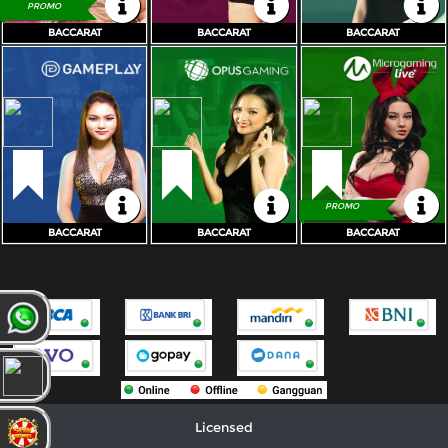
KEMBALI
KEMBALI
KEMBALI
PROMO
BACCARAT
BACCARAT
BACCARAT
BACCARAT
BACCARAT
BACCARAT
Meja
Min
Max
Meja
Min
Max
Meja
Min
Max
Baccarat
5Rb
30Jt
Roulette
1Rb
5Jt
Baccarat
1Rb
20Jt
Sicbo
500
250Rb
Baccarat
10Rb
7,5Jt
Roulette
1Rb
20Jt
Roulette
1Rb
300Rb
Dragon Tiger
10Rb
7,5Jt
Sicbo
1Rb
20Jt
Dragon Tiger
5Rb
1,9Jt
Blackjack
25Rb
2,5Jt
Dragon Tiger
1Rb
20Jt
Special Games
500
1,9Jt
Sicbo
1Rb
5Jt
24
8
15
DAFTAR
MASUK
DAFTAR
MASUK
DAFTAR
MASUK
MEJA
MEJA
MEJA
KEMBALI
KEMBALI
KEMBALI
PROMO
BACCARAT
BACCARAT
BACCARAT
BACCARAT
BACCARAT
BACCARAT
Licensed