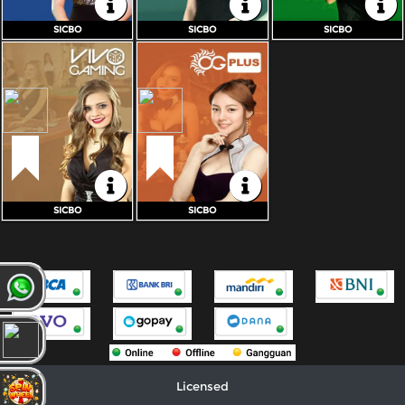
KEMBALI
KEMBALI
KEMBALI
SICBO
SICBO
SICBO
SICBO
SICBO
SICBO
Meja
Min
Max
Meja
Min
Max
Baccarat
1Rb
10Jt
Baccarat
5Rb
30Jt
Dragon Tiger
1Rb
10Jt
Roulette
1Rb
30Jt
Roulette
1Rb
10Jt
Blackjack
250Rb
30Jt
Wheel
1Rb
10Jt
Special Games
10Rb
30Jt
Special Games
1Rb
10Jt
1
1
DAFTAR
MASUK
DAFTAR
MASUK
MEJA
MEJA
KEMBALI
KEMBALI
SICBO
SICBO
SICBO
SICBO
Licensed