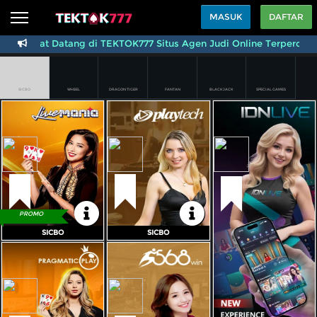
Beranda
MASUK
DAFTAR
Selamat Datang di TEKTOK777 Situs Agen Judi Online Terpercaya d
Sports
BARU
PROMO
Live Casino
BARU
SICBO
WHEEL
DRAGON TIGER
FANTAN
BLACKJACK
SPECIAL GAMES
IDNPoker
BARU
Meja
Min
Max
Meja
Min
Max
Meja
Min
Max
Baccarat
5Rb
5Jt
Roulette
2Rb
20Jt
Baccarat
1Rb
5Jt
Roulette
1Rb
20Jt
Sicbo
2Rb
2Jt
Slots
Sicbo
2Rb
25Jt
Baccarat
1Rb
20Jt
PROMO
Dragon Tiger
1Rb
5Jt
Blackjack
10Rb
50Jt
Blackjack
10Rb
20Jt
Wheel
1Rb
1Jt
Dragon Tiger
10Rb
1Jt
Roulette
1Rb
5Jt
Dragon Tiger
5Rb
5Jt
Special Games
1Rb
10Jt
IDNLIVE
BARU
Sicbo
1Rb
5Jt
1
2
3
Special Games
1Rb
5Jt
Stream N Spin
DAFTAR
MASUK
DAFTAR
MASUK
MEJA
MEJA
MEJA
KEMBALI
KEMBALI
PROMO
Arcade
PROMO
SICBO
SICBO
SICBO
SICBO
Table Games
Meja
Min
Max
Meja
Min
Max
Baccarat
5Rb
5Jt
Baccarat
10Rb
5Jt
Roulette
1Rb
20Jt
Roulette
1Rb
25Jt
Sicbo
2Rb
25Jt
Lottery
Sic Bo
1Rb
25Jt
BARU
PROMO
Blackjack
10Rb
50Jt
Dragon Tiger
10Rb
10Jt
Wheel
1Rb
1Jt
Special Games
1Rb
2Jt
Dragon Tiger
5Rb
5Jt
IDNRaffle